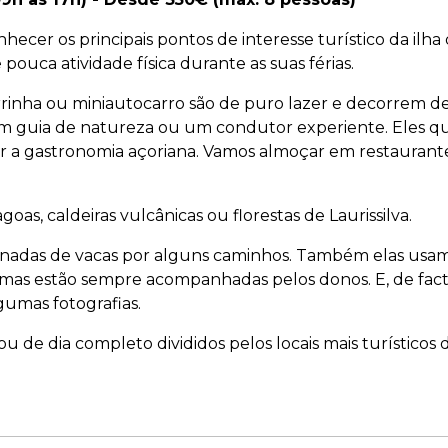
hecer os principais pontos de interesse turístico da ilha
ouca atividade física durante as suas férias.
rrinha ou miniautocarro são de puro lazer e decorrem d
um guia de natureza ou um condutor experiente. Eles que
cer a gastronomia açoriana. Vamos almoçar em restaurante
agoas, caldeiras vulcânicas ou florestas de Laurissilva.
das de vacas por alguns caminhos. Também elas usam p
mas estão sempre acompanhadas pelos donos. E, de facto,
lgumas fotografias.
u de dia completo divididos pelos locais mais turísticos 