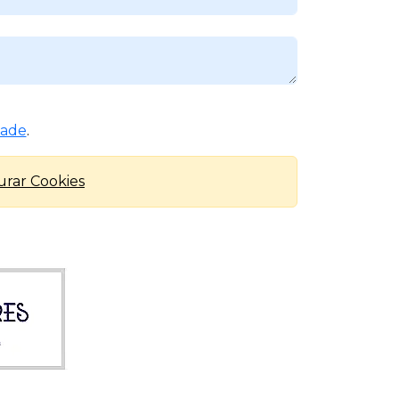
dade
.
urar Cookies