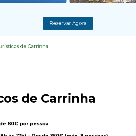
Reservar Agora
urísticos de Carrinha
icos de Carrinha
sde 80€ por pessoa
09h às 17h) - Desde 350€ (máx. 8 pessoas)