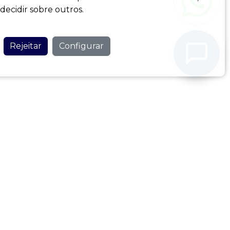
ecidir sobre outros.
Nunca partilhe os seus dados pessoais com o nosso
assistente.
Política de Privacidade
Rejeitar
Configurar
ENTOS
SIGA-NOS
da