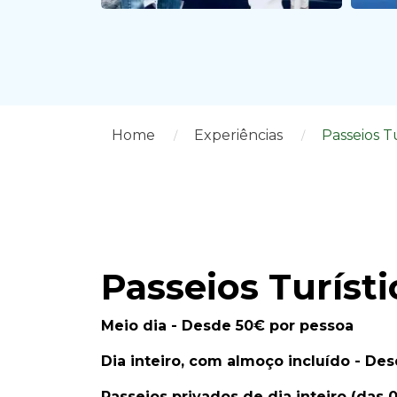
Home
Experiências
Passeios T
Passeios Turíst
Meio dia - Desde 50€ por pessoa
Dia inteiro, com almoço incluído - De
Passeios privados de dia inteiro (das 