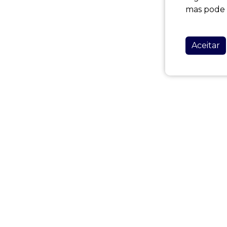
mas pode d
Aceitar
S ÚTEIS
OS NOSSOS ALOJAM
s & Condições
Alojamentos Ponta Delga
ca Privacidade
Alojamentos Lagoa
ca de cookies
Alojamentos Sete Cidade
ção Alternativa de Litígios