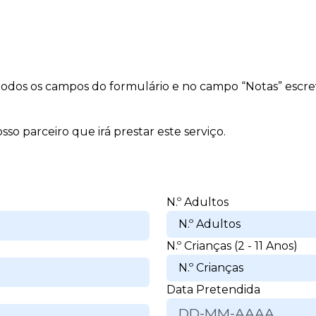
 todos os campos do formulário e no campo “Notas” escr
sso parceiro que irá prestar este serviço.
Apagar histórico de conversação?
N.º Adultos
N.º Crianças (2 - 11 Anos)
Cancelar
Sim, apagar
Data Pretendida