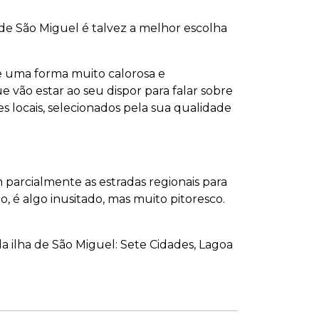
 de São Miguel é talvez a melhor escolha
e uma forma muito calorosa e
 vão estar ao seu dispor para falar sobre
s locais, selecionados pela sua qualidade
Home Azores AI Chat
Online
Olá! 👋 Sou o assistente virtual da 
arcialmente as estradas regionais para
Home Azores. Utilizo AI 
 é algo inusitado, mas muito pitoresco.
Generativa para o ajudar e, 
apesar de ainda estar em 
desenvolvimento, aprendo coisas 
novas todos os dias. Como posso 
da ilha de São Miguel: Sete Cidades, Lagoa
ajudar? If you prefer, we can chat 
in English, just say "English" to 
start. 