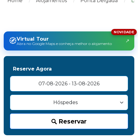
Home
Alojamentos
Ponta Delgada
Li
NOVIDADE
🧭
Virtual Tour
↗
Abra no Google Maps e conheça melhor o alojamento
Reserve Agora
Reservar