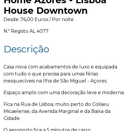
Home Azores - Lisboa
todos os dias. Como posso ajudar? If 
House Downtown
you prefer, we can chat in English, just 
say "English" to start. 
Desde: 76,00 Euros / Por noite
N.º Registo AL 4077
Descrição
Casa nova com acabamentos de luxo e equipada
com tudo o que precisa para umas férias
inesquecíveis na Ilha de São Miguel - Açores.
Espaço amplo com uma decoração leve e moderna.
Fica na Rua de Lisboa, muito perto do Coliseu
Micaelense, da Avenida Marginal e da Baixa da
Cidade.
O aeroporto fica a 5 minutos de carro.