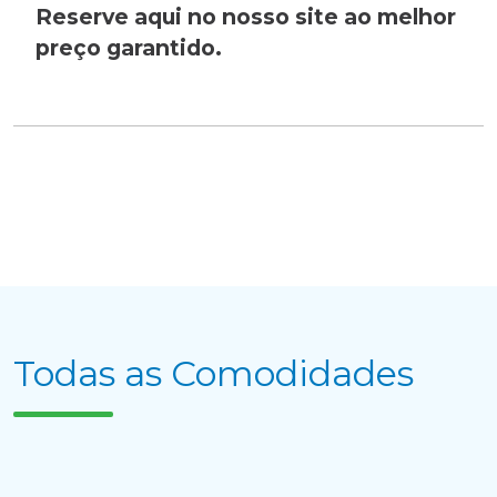
Reserve aqui no nosso site ao melhor
preço garantido.
Apagar histórico de conversação?
Todas as Comodidades
Cancelar
Sim, apagar