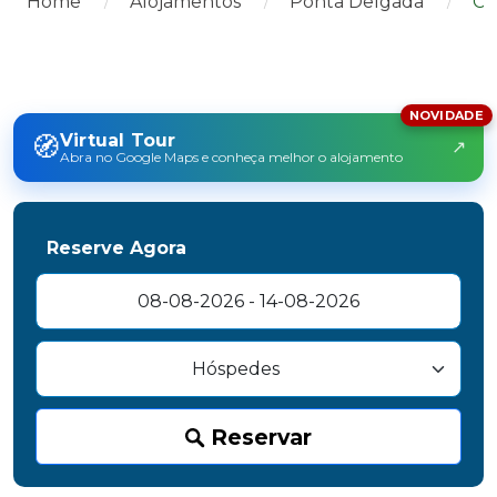
Home
Alojamentos
Ponta Delgada
Co
NOVIDADE
🧭
Virtual Tour
↗
Abra no Google Maps e conheça melhor o alojamento
Reserve Agora
Reservar