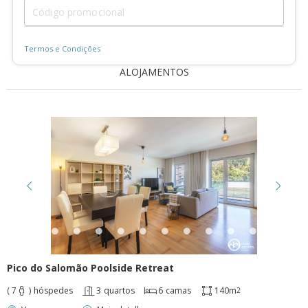
Home Azores AI Chat
Online
Olá! 👋 Sou o assistente virtual da Home 
Azores. Utilizo AI Generativa para o 
ajudar e, apesar de ainda estar em 
desenvolvimento, aprendo coisas novas 
todos os dias. Como posso ajudar? If 
you prefer, we can chat in English, just 
say "English" to start. 