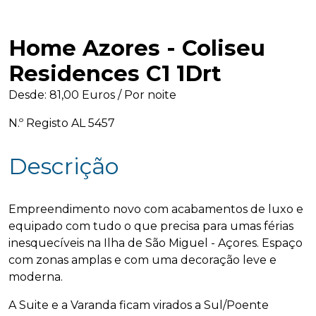
desenvolvimento, aprendo coisas novas 
todos os dias. Como posso ajudar? If 
you prefer, we can chat in English, just 
Home Azores - Coliseu
say "English" to start. 
Residences C1 1Drt
Desde: 81,00 Euros / Por noite
N.º Registo AL 5457
Descrição
Empreendimento novo com acabamentos de luxo e
equipado com tudo o que precisa para umas férias
inesquecíveis na Ilha de São Miguel - Açores. Espaço
com zonas amplas e com uma decoração leve e
moderna.
A Suite e a Varanda ficam virados a Sul/Poente