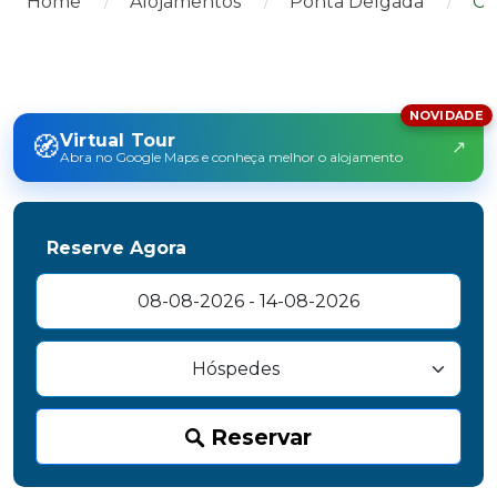
Home
Alojamentos
Ponta Delgada
Co
NOVIDADE
🧭
Virtual Tour
↗
Abra no Google Maps e conheça melhor o alojamento
Reserve Agora
Reservar