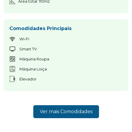
Área total: 110m2
Comodidades Principais
Wi-Fi
Smart TV
Máquina Roupa
Máquina Loiça
Elevador
Home Azores AI Chat
Online
Ver mais Comodidades
Olá! 👋 Sou o assistente virtual da Home 
Azores. Utilizo AI Generativa para o 
ajudar e, apesar de ainda estar em 