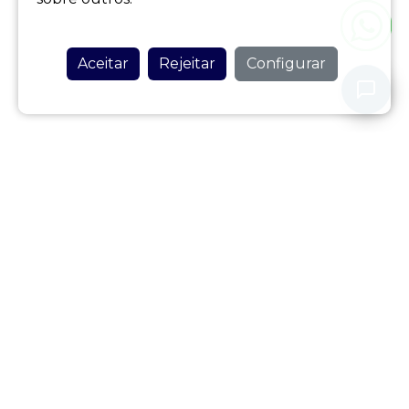
Aceitar
Rejeitar
Configurar
Nunca partilhe os seus dados pessoais com o nosso assistente.
Política de Privacidade
HOME AZORES
Be my guest
(+351) 917 520 114
(Chamada para a rede móvel nacional)
(+351) 917 520 114
(Chamada por WhatsApp)
info@homeazores.pt