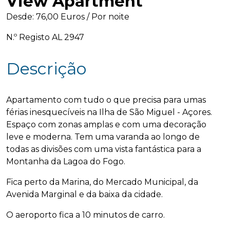
View Apartment
Olá! 👋 Sou o assistente virtual da Home 
Desde: 76,00 Euros / Por noite
Azores. Utilizo AI Generativa para o 
N.º Registo AL 2947
ajudar e, apesar de ainda estar em 
desenvolvimento, aprendo coisas novas 
todos os dias. Como posso ajudar? If 
Descrição
you prefer, we can chat in English, just 
say "English" to start. 
Apartamento com tudo o que precisa para umas
férias inesquecíveis na Ilha de São Miguel - Açores.
Espaço com zonas amplas e com uma decoração
leve e moderna. Tem uma varanda ao longo de
todas as divisões com uma vista fantástica para a
Montanha da Lagoa do Fogo.
Fica perto da Marina, do Mercado Municipal, da
Avenida Marginal e da baixa da cidade.
O aeroporto fica a 10 minutos de carro.