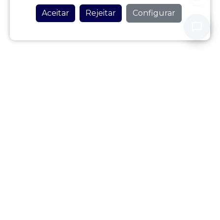
Aceitar
Rejeitar
Configurar
Nunca partilhe os seus dados pessoais com o nosso assistente.
Política de Privacidade
Avaliar este Alojamento
Localização do Alojamento