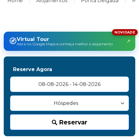
Home
Alojamentos
Ponta Delgada
Mo
NOVIDADE
🧭
Virtual Tour
↗
Abra no Google Maps e conheça melhor o alojamento
Reserve Agora
Reservar