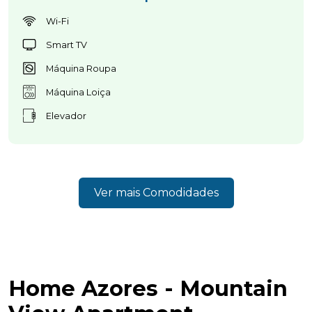
Wi-Fi
Smart TV
Máquina Roupa
Máquina Loiça
Elevador
Ver mais Comodidades
Home Azores - Mountain
Home Azores AI Chat
Online