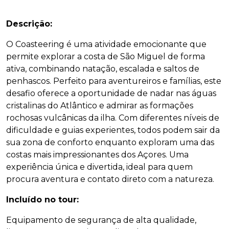
Online
Descrição:
Olá! 👋 Sou o assistente virtual da Home 
Azores. Utilizo AI Generativa para o 
O Coasteering é uma atividade emocionante que
ajudar e, apesar de ainda estar em 
permite explorar a costa de São Miguel de forma
desenvolvimento, aprendo coisas novas 
ativa, combinando natação, escalada e saltos de
todos os dias. Como posso ajudar? If 
penhascos. Perfeito para aventureiros e famílias, este
you prefer, we can chat in English, just 
say "English" to start. 
desafio oferece a oportunidade de nadar nas águas
cristalinas do Atlântico e admirar as formações
rochosas vulcânicas da ilha. Com diferentes níveis de
dificuldade e guias experientes, todos podem sair da
sua zona de conforto enquanto exploram uma das
costas mais impressionantes dos Açores. Uma
experiência única e divertida, ideal para quem
procura aventura e contato direto com a natureza.
Incluído no tour:
Equipamento de segurança de alta qualidade,