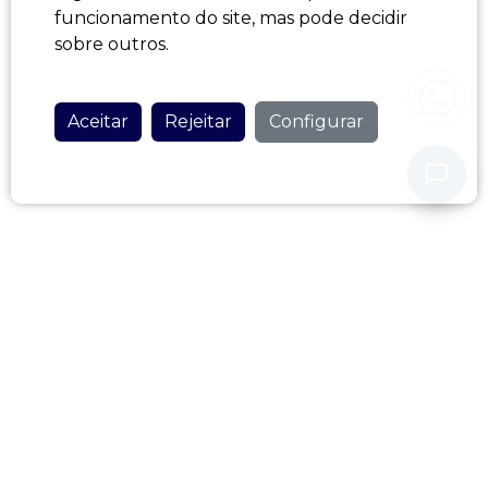
funcionamento do site, mas pode decidir
sobre outros.
Aceitar
Rejeitar
Configurar
Nunca partilhe os seus dados pessoais com o nosso assistente.
Política de Privacidade
HOME AZORES
Be my guest
(+351) 917 520 114
(Chamada para a rede móvel nacional)
(+351) 917 520 114
(Chamada por WhatsApp)