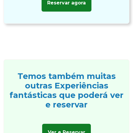
Reservar agora
Temos também muitas
Apagar histórico de conversação?
outras Experiências
fantásticas que poderá ver
e reservar
Cancelar
Sim, apagar
Ver e Reservar